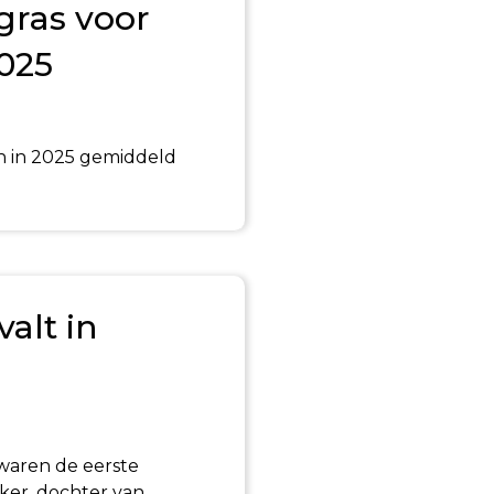
gras voor
025
n in 2025 gemiddeld
alt in
 waren de eerste
ker, dochter van