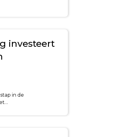
g investeert
n
stap in de
et…