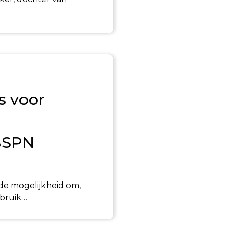
s voor
 BSPN
de mogelijkheid om,
ebruik…