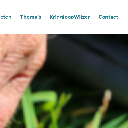
cten
Thema’s
KringloopWijzer
Contact