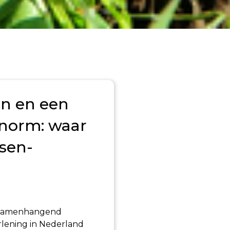
n en een
norm: waar
sen-
n samenhangend
lening in Nederland