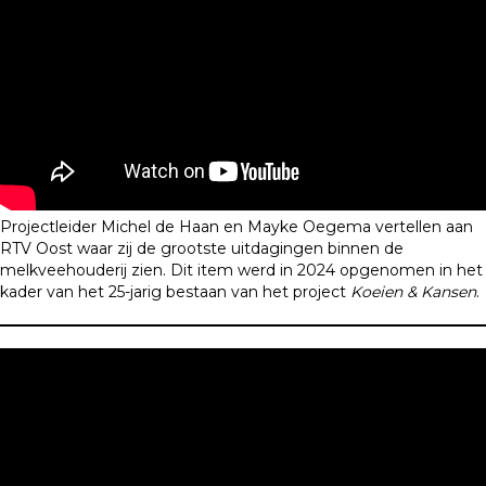
Projectleider Michel de Haan en Mayke Oegema vertellen aan
RTV Oost waar zij de grootste uitdagingen binnen de
melkveehouderij zien. Dit item werd in 2024 opgenomen in het
kader van het 25-jarig bestaan van het project
Koeien & Kansen
.