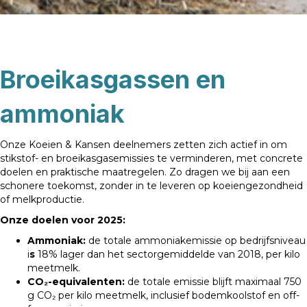
Broeikasgassen en
ammoniak
Onze Koeien & Kansen deelnemers zetten zich actief in om
stikstof- en broeikasgasemissies te verminderen, met concrete
doelen en praktische maatregelen. Zo dragen we bij aan een
schonere toekomst, zonder in te leveren op koeiengezondheid
of melkproductie.
Onze doelen voor 2025:
Ammoniak:
de totale ammoniakemissie op bedrijfsniveau
i
s
18% lager dan het sectorgemiddelde van 2018, per kilo
meetmelk.
CO₂-equivalenten:
de totale emissie blijft maximaal 750
g CO₂ per kilo meetmelk, inclusief bodemkoolstof en off-