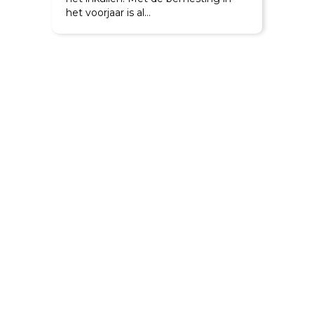
het voorjaar is al…
Meer VEM uit gras
door strak
maaibeheer
15 april 2026
Ruwvoer vormt de basis van het
resultaat op een melkveebedrijf. Een
hoge VEM in de graskuil…