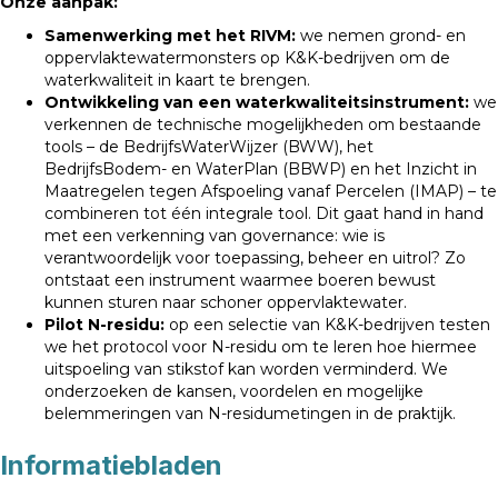
Onze aanpak:
Samenwerking met het RIVM:
we nemen grond- en
oppervlaktewatermonsters op K&K-bedrijven om de
waterkwaliteit in kaart te brengen.
Ontwikkeling van een waterkwaliteitsinstrument:
we
verkennen de technische mogelijkheden om bestaande
tools – de BedrijfsWaterWijzer (BWW), het
BedrijfsBodem- en WaterPlan (BBWP) en het Inzicht in
Maatregelen tegen Afspoeling vanaf Percelen (IMAP) – te
combineren tot één integrale tool. Dit gaat hand in hand
met een verkenning van governance: wie is
verantwoordelijk voor toepassing, beheer en uitrol? Zo
ontstaat een instrument waarmee boeren bewust
kunnen sturen naar schoner oppervlaktewater.
Pilot N-residu:
op een selectie van K&K-bedrijven testen
we het protocol voor N-residu om te leren hoe hiermee
uitspoeling van stikstof kan worden verminderd. We
onderzoeken de kansen, voordelen en mogelijke
belemmeringen van N-residumetingen in de praktijk.
Informatiebladen