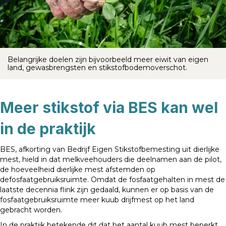
Belangrijke doelen zijn bijvoorbeeld meer eiwit van eigen
land, gewasbrengsten en stikstofbodemoverschot.
Meer stikstof via BES kan wel
in de praktijk
BES, afkorting van Bedrijf Eigen Stikstofbemesting uit dierlijke
mest, hield in dat melkveehouders die deelnamen aan de pilot,
de hoeveelheid dierlijke mest afstemden op
defosfaatgebruiksruimte. Omdat de fosfaatgehalten in mest de
laatste decennia flink zijn gedaald, kunnen er op basis van de
fosfaatgebruiksruimte meer kuub drijfmest op het land
gebracht worden.
In de praktijk betekende dit dat het aantal kuub mest beperkt