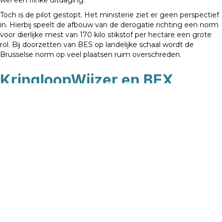
wel een flinke uitdaging.
Toch is de pilot gestopt. Het ministerie ziet er geen perspectief
in. Hierbij speelt de afbouw van de derogatie richting een norm
voor dierlijke mest van 170 kilo stikstof per hectare een grote
rol. Bij doorzetten van BES op landelijke schaal wordt de
Brusselse norm op veel plaatsen ruim overschreden.
KringloopWijzer en BEX
De KringloopWijzer toont de mineralenstromen en de
milieuprestaties van individuele bedrijven. Dit instrument is dan
ook ingevoerd via de zuivelsector. Met BEX hebben
veehouders enorm veel geld bespaard. Er wordt wel eens
aangegeven dat het project Koeien & Kansen veel geld kost.
Gefinancierd via overheid, maar ook via ZuivelNL, met
boerengeld via de heffing op melk. “Maar met BEX mogen
boeren de stikstof- en fosfaatexcretie op bedrijfsniveau bepalen,
zodat ze niet met de forfaitaire normen hoeven te werken. En
dat heeft in de loop der jaren ook heel veel mestafzet
gescheeld. Zo betaalt het project de investering dubbel en
dwars terug,” aldus De Haan.