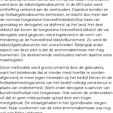
werd door de stikstofgebruiksruimte. In de BES-pilot werd
ontheffing verleend aan de veehouders. Daardoor konden ze
op fosfaatgebruiksruimte bemesten, en bracht dus meer dan
de normaal toegestane hoeveelheidstikstof(op basis van
grondslag en derogatie) via drijfmest op het land. Het deel
stikstof dat boven de toegestane hoeveelheid stikstof, die via
derogatie werd gegeven, werd ingeleverd in de vorm van
mindering op de hoeveelheid stikstofkunstmest. Zo werd de
stikstofgebruiksruimte niet overschreden. Belangrijk ander
aspect van deze pilot is dat de ammoniakemissie niet mag
toenemen. De deelnemende veehouders namen daartoe extra
maatregelen.
Deze methodiek werd groots omarmd door de gebruikers,
want het betekende dat er minder mest hoefde te worden
afgevoerd, er meer eigen mineralen op het bedrijf bleven en de
fosfaatbemestingsruimte van het bedrijf volledig werd benut in
plaats van onderbemest. Want onder derogatie is aanvoer van
kunstmestfosfaat niet toegestaan. Ook wezen de onderzoeken
uit dat er geen milieuschade optrad door een hoger
mestgebruik. De nitraatgehalten in het (grond)water stegen
niet. Maar voorkomen van de extra ammoniakemissie was nog