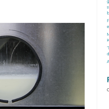
s
F
M
K
‘
d
G