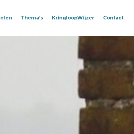
cten
Thema’s
KringloopWijzer
Contact