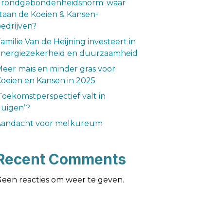
grondgebondenheidsnorm: waar
taan de Koeien & Kansen-
bedrijven?
amilie Van de Heijning investeert in
energiezekerheid en duurzaamheid
eer maïs en minder gras voor
oeien en Kansen in 2025
Toekomstperspectief valt in
uigen’?
Aandacht voor melkureum
Recent Comments
een reacties om weer te geven.