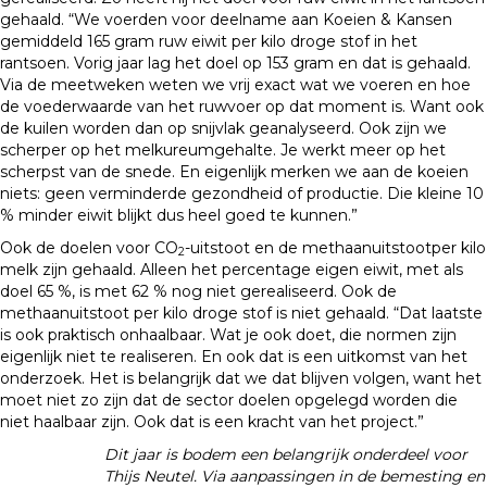
gehaald. “We voerden voor deelname aan Koeien & Kansen
gemiddeld 165 gram ruw eiwit per kilo droge stof in het
rantsoen. Vorig jaar lag het doel op 153 gram en dat is gehaald.
Via de meetweken weten we vrij exact wat we voeren en hoe
de voederwaarde van het ruwvoer op dat moment is. Want ook
de kuilen worden dan op snijvlak geanalyseerd. Ook zijn we
scherper op het melkureumgehalte. Je werkt meer op het
scherpst van de snede. En eigenlijk merken we aan de koeien
niets: geen verminderde gezondheid of productie. Die kleine 10
% minder eiwit blijkt dus heel goed te kunnen.”
Ook de doelen voor CO
-uitstoot en de methaanuitstootper kilo
2
melk zijn gehaald. Alleen het percentage eigen eiwit, met als
doel 65 %, is met 62 % nog niet gerealiseerd. Ook de
methaanuitstoot per kilo droge stof is niet gehaald. “Dat laatste
is ook praktisch onhaalbaar. Wat je ook doet, die normen zijn
eigenlijk niet te realiseren. En ook dat is een uitkomst van het
onderzoek. Het is belangrijk dat we dat blijven volgen, want het
moet niet zo zijn dat de sector doelen opgelegd worden die
niet haalbaar zijn. Ook dat is een kracht van het project.”
Dit jaar is bodem een belangrijk onderdeel voor
Thijs Neutel. Via aanpassingen in de bemesting en