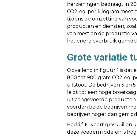
herzieningen bedraagt in 2
CO2-eq. per kilogram meetmel
tijdens de omzetting van voe
producten en diensten, zoal
van mest en de productie van
het energieverbruik gemidde
Grote variatie 
Opvallend in figuur 1 is dat 
800 tot 900 gram CO2-eq. pe
uitstoot. De bedrijven 3 en
leidt tot een hoge broeikasg
uit aangevoerde producten. 
voerden beide bedrijven mee
bedrijven hoger dan gemidde
Bedrijf 10 voert graskuil en
deze voedermiddelen is hoge