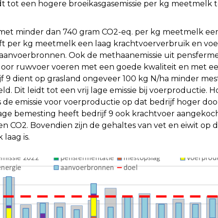
idt tot een hogere broeikasgasemissie per kg meetmelk 
 met minder dan 740 gram CO2-eq. per kg meetmelk een 
eeft per kg meetmelk een laag krachtvoerverbruik en vo
ia aanvoerbronnen. Ook de methaanemissie uit pensfermen
door ruwvoer voeren met een goede kwaliteit en met e
f 9 dient op grasland ongeveer 100 kg N/ha minder mest (
 Dit leidt tot een vrij lage emissie bij voerproductie. 
is de emissie voor voerproductie op dat bedrijf hoger doo
age bemesting heeft bedrijf 9 ook krachtvoer aangekoc
n CO2. Bovendien zijn de gehaltes van vet en eiwit op d
laag is.