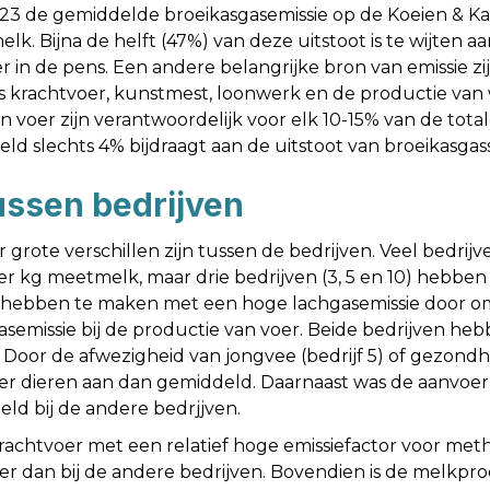
023 de gemiddelde broeikasgasemissie op de Koeien & K
k. Bijna de helft (47%) van deze uitstoot is te wijten 
r in de pens. Een andere belangrijke bron van emissie 
s krachtvoer, kunstmest, loonwerk en de productie van
 voer zijn verantwoordelijk voor elk 10-15% van de totale
ld slechts 4% bijdraagt aan de uitstoot van broeikasgas
tussen bedrijven
er grote verschillen zijn tussen de bedrijven. Veel bedri
r kg meetmelk, maar drie bedrijven (3, 5 en 10) hebben
 5 hebben te maken met een hoge lachgasemissie door o
asemissie bij de productie van voer. Beide bedrijven he
Door de afwezigheid van jongvee (bedrijf 5) of gezondh
r dieren aan dan gemiddeld. Daarnaast was de aanvoer 
ld bij de andere bedrjjven.
 krachtvoer met een relatief hoge emissiefactor voor met
r dan bij de andere bedrijven. Bovendien is de melkprod