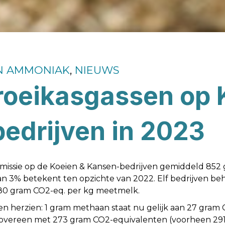
N AMMONIAK
,
NIEUWS
roeikasgassen op 
edrijven in 2023
emissie op de Koeien & Kansen-bedrijven gemiddeld 852
n 3% betekent ten opzichte van 2022. Elf bedrijven be
880 gram CO2-eq. per kg meetmelk.
oren herzien: 1 gram methaan staat nu gelijk aan 27 gra
 overeen met 273 gram CO2-equivalenten (voorheen 291)