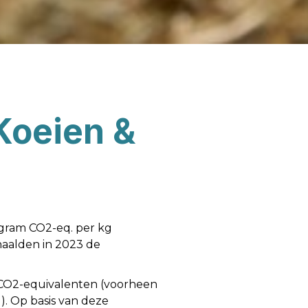
Koeien &
 gram CO2-eq. per kg
haalden in 2023 de
m CO2-equivalenten (voorheen
. Op basis van deze