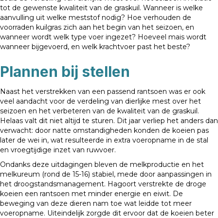
tot de gewenste kwaliteit van de graskuil. Wanneer is welke
aanvulling uit welke meststof nodig? Hoe verhouden de
voorraden kuilgras zich aan het begin van het seizoen, en
wanneer wordt welk type voer ingezet? Hoeveel mais wordt
wanneer bijgevoerd, en welk krachtvoer past het beste?
Plannen bij stellen
Naast het verstrekken van een passend rantsoen was er ook
veel aandacht voor de verdeling van dierlijke mest over het
seizoen en het verbeteren van de kwaliteit van de graskuil.
Helaas valt dit niet altijd te sturen. Dit jaar verliep het anders dan
verwacht: door natte omstandigheden konden de koeien pas
later de wei in, wat resulteerde in extra voeropname in de stal
en vroegtijdige inzet van ruwvoer.
Ondanks deze uitdagingen bleven de melkproductie en het
melkureum (rond de 15-16) stabiel, mede door aanpassingen in
het droogstandsmanagement. Hagoort verstrekte de droge
koeien een rantsoen met minder energie en eiwit. De
beweging van deze dieren nam toe wat leidde tot meer
voeropname. Uiteindelijk zorgde dit ervoor dat de koeien beter