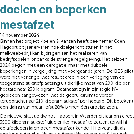
doelen en beperken
mestafzet
14 november 2024
Binnen het project Koeien & Kansen heeft deelnemer Coen
Hagoort dit jaar ervaren hoe doelgericht sturen in het
melkveebedrijf kan bijdragen aan het realiseren van
bedrijfsdoelen, ondanks de strenge regelgeving. Het seizoen
2024 begon met een derogatie, maar met dubbele
beperkingen in vergelijking met voorgaande jaren. De BES-pilot
werd niet verlengd, wat resulteerde in een verlaging van de
toegestane stikstofplaatsing uit dierlijke mest van 290 kilo per
hectare naar 230 kilogram. Daarnaast zijn in zijn regio NV-
gebieden aangewezen, wat de gebruiksruimte verder
terugbracht naar 210 kilogram stikstof per hectare. Dit betekent
een daling van maar liefst 28% binnen één groeiseizoen.
De nieuwe situatie dwingt Hagoort in Waarder dit jaar om direct
3500 kilogram stikstof uit dierlijke mest af te zetten, terwijl hij
de afgelopen jaren geen mestafzet kende. Hij ervaart dit als
een koude douche. Naast de financiële impact heeft het ook