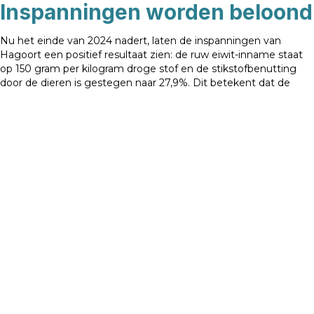
Inspanningen worden beloond
Nu het einde van 2024 nadert, laten de inspanningen van
Hagoort een positief resultaat zien: de ruw eiwit-inname staat
op 150 gram per kilogram droge stof en de stikstofbenutting
door de dieren is gestegen naar 27,9%. Dit betekent dat de
specifieke (BEX) berekening uiteindelijk 3% beter scoort in
stikstof en ruim 13% beter in fosfaat ten opzichte van de
forfaitaire berekening. Dit scheelt toch mooi de nodige kilo’s
aan stikstof die niet geproduceerd worden en dus ook niet
afgevoerd hoeven te worden. Dat gaat toch snel om 150 ton
mest
De aanpak van Hagoort laat zien hoe scherpe doelen,
regelmatige bijsturing en inzicht in het rantsoen ook onder
uitdagende omstandigheden kunnen leiden tot betere
bedrijfsresultaten en een reductie in de mestafzet.