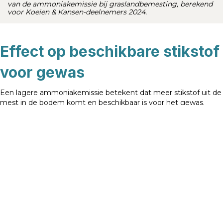
van de ammoniakemissie bij graslandbemesting, berekend
voor Koeien & Kansen-deelnemers 2024.
Effect op beschikbare stikstof
voor gewas
Een lagere ammoniakemissie betekent dat meer stikstof uit de
mest in de bodem komt en beschikbaar is voor het gewas.
Deze extra beschikbare stikstof kan de melkveehouder
benutten door het kunstmestgebruik te verlagen zonder in te
leveren op grasopbrengst. Daarnaast kan de stikstof worden
verzilverd in de vorm van hogere gras opbrengst of een hoger
RE-gehalte in het gras.
Het voorkomen van ammoniakverlies levert daarmee een
direct winst op voor zowel de melkveehouder als het milieu.