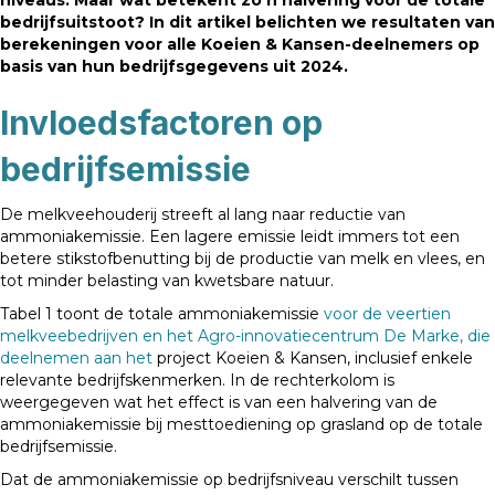
niveaus. Maar wat betekent zo’n halvering voor de totale
bedrijfsuitstoot? In dit artikel belichten we resultaten van
berekeningen voor alle Koeien & Kansen-deelnemers op
basis van hun bedrijfsgegevens uit 2024.
Invloedsfactoren op
bedrijfsemissie
De melkveehouderij streeft al lang naar reductie van
ammoniakemissie. Een lagere emissie leidt immers tot een
betere stikstofbenutting bij de productie van melk en vlees, en
tot minder belasting van kwetsbare natuur.
Tabel 1 toont de totale ammoniakemissie
voor de veertien
melkveebedrijven en het Agro-innovatiecentrum De Marke, die
deelnemen aan het
project Koeien & Kansen, inclusief enkele
relevante bedrijfskenmerken. In de rechterkolom is
weergegeven wat het effect is van een halvering van de
ammoniakemissie bij mesttoediening op grasland op de totale
bedrijfsemissie.
Dat de ammoniakemissie op bedrijfsniveau verschilt tussen