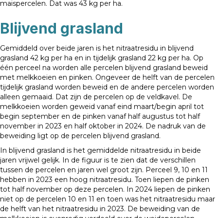
maispercelen. Dat was 43 kg per ha.
Blijvend grasland
Gemiddeld over beide jaren is het nitraatresidu in blijvend
grasland 42 kg per ha en in tijdelijk grasland 22 kg per ha. Op
één perceel na worden alle percelen blijvend grasland beweid
met melkkoeien en pinken. Ongeveer de helft van de percelen
tijdelijk grasland worden beweid en de andere percelen worden
alleen gemaaid. Dat zijn de percelen op de veldkavel. De
melkkoeien worden geweid vanaf eind maart/begin april tot
begin september en de pinken vanaf half augustus tot half
november in 2023 en half oktober in 2024. De nadruk van de
beweiding ligt op de percelen blijvend grasland.
In blijvend grasland is het gemiddelde nitraatresidu in beide
jaren vrijwel gelijk. In de figuur is te zien dat de verschillen
tussen de percelen en jaren wel groot zijn. Perceel 9, 10 en 11
hebben in 2023 een hoog nitraatresidu. Toen liepen de pinken
tot half november op deze percelen. In 2024 liepen de pinken
niet op de percelen 10 en 11 en toen was het nitraatresidu maar
de helft van het nitraatresidu in 2023. De beweiding van de