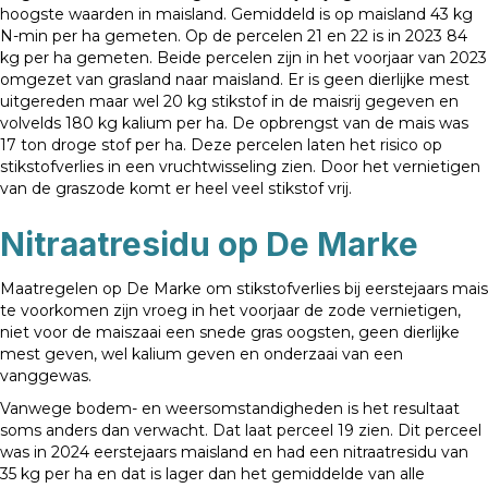
hoogste waarden in maisland. Gemiddeld is op maisland 43 kg
N-min per ha gemeten. Op de percelen 21 en 22 is in 2023 84
kg per ha gemeten. Beide percelen zijn in het voorjaar van 2023
omgezet van grasland naar maisland. Er is geen dierlijke mest
uitgereden maar wel 20 kg stikstof in de maisrij gegeven en
volvelds 180 kg kalium per ha. De opbrengst van de mais was
17 ton droge stof per ha. Deze percelen laten het risico op
stikstofverlies in een vruchtwisseling zien. Door het vernietigen
van de graszode komt er heel veel stikstof vrij.
Nitraatresidu op De Marke
Maatregelen op De Marke om stikstofverlies bij eerstejaars mais
te voorkomen zijn vroeg in het voorjaar de zode vernietigen,
niet voor de maiszaai een snede gras oogsten, geen dierlijke
mest geven, wel kalium geven en onderzaai van een
vanggewas.
Vanwege bodem- en weersomstandigheden is het resultaat
soms anders dan verwacht. Dat laat perceel 19 zien. Dit perceel
was in 2024 eerstejaars maisland en had een nitraatresidu van
35 kg per ha en dat is lager dan het gemiddelde van alle