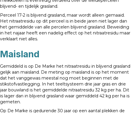
melkkoeien is evenredig verdeeld over de weidepercelen
blijvend- en tijdelijk grasland.
Perceel 17-2 is blijvend grasland, maar wordt alleen gemaaid.
Het nitraatresidu op dit perceel is in beide jaren niet lager dan
het gemiddelde van alle percelen blijvend grasland. Beweiding
in het najaar heeft een nadelig effect op het nitraatresidu maar
verklaart niet alles.
Maisland
Gemiddeld is op De Marke het nitraatresidu in blijvend grasland
gelijk aan maisland. De meting op maisland is op het moment
dat het vanggewas meestal nog moet beginnen met de
stikstofvastlegging. In het teeltsysteem drie jaar gras en drie
jaar bouwland is het gemiddelde nitraatresidu 32 kg per ha. Dit
is lager dan in blijvend grasland waar gemiddeld 42 kg per ha is
gemeten.
Op De Marke is gedurende 30 jaar op een aantal plekken de
mineralisatie gemeten. Uit die metingen blijkt dat de
mineralisatie in blijvend grasland ongeveer 100 kg stikstof per
ha hoger is dan in het teeltsysteem drie gras en drie jaar