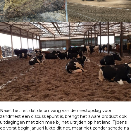
Naast het feit dat de omvang van de mestopslag voor
zandmest een discussiepunt is, brengt het zware product ook
uitdagingen met zich mee bij het uitrijden op het land. Tijdens
de vorst begin januari lukte dit net, maar niet zonder schade na