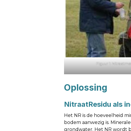
Figuur 1: Nitraat
Oplossing
NitraatResidu als i
Het NR is de hoeveelheid min
bodem aanwezig is. Minerale s
grondwater. Het NR wordt 