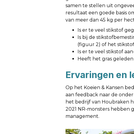
samen te stellen uit ongevee
resultaat een goede basis o
van meer dan 45 kg per hect
Is er te veel stikstof g
Is bij de stikstofbem
(figuur 2) of het stik
Is er te veel stikstof 
Heeft het gras geleden
Ervaringen en l
Op het Koeien & Kansen bedr
aan feedback naar de onder
het bedrijf van Houbraken h
2021 NR-monsters hebben ge
management.