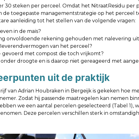
r 30 steken per perceel. Omdat het NitraatResidu per pe
m de toegepaste managementstrategie op het perceel te
are aanleiding tot het stellen van de volgende vragen:
egeven in de maïs?
esting onvoldoende rekening gehouden met nalevering u
stofleverendvermogen van het perceel?
aan- gevoerd met compost die toch vrijkomt?
 onder droogte en is daarop niet gereageerd met aangep
eerpunten uit de praktijk
ijf van Adrian Houbraken in Bergeijk is gekeken hoe m
nemer. Zodat hij passende maatregelen kan nemen binne
ebben we een aantal percelen geselecteerd (Tabel 1), w
nomen. Deze percelen verschillen sterk in omstandig