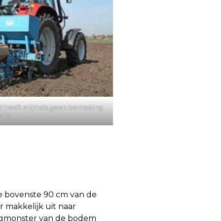
d heeft snijmaïs geen bemesting
dig
 de bovenste 90 cm van de
r makkelijk uit naar
ngmonster van de bodem