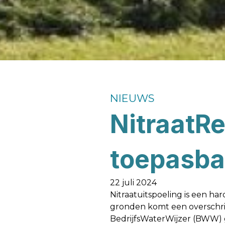
NIEUWS
NitraatRe
toepasba
22 juli 2024
Nitraatuitspoeling is een ha
gronden komt een overschrij
BedrijfsWaterWijzer (BWW) gee