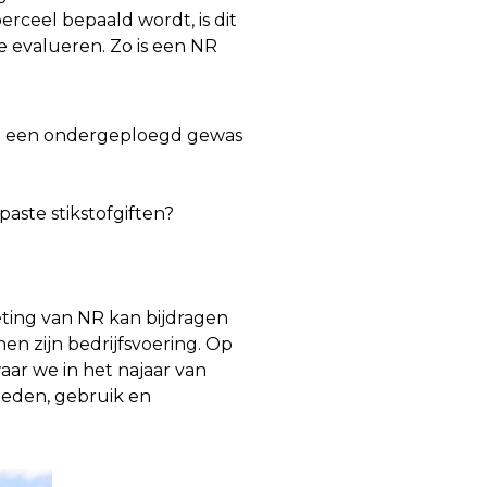
rceel bepaald wordt, is dit
 evalueren. Zo is een NR
it een ondergeploegd gewas
aste stikstofgiften?
eting van NR kan bijdragen
n zijn bedrijfsvoering. Op
aar we in het najaar van
heden, gebruik en