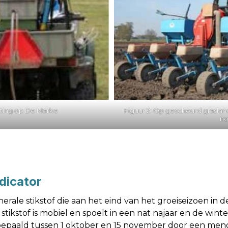
meting op De Marke
Figuur 2: Op gescheurd graslan
no
ndicator
erale stikstof die aan het eind van het groeiseizoen in
tikstof is mobiel en spoelt in een nat najaar en de winte
bepaald tussen 1 oktober en 15 november door een me