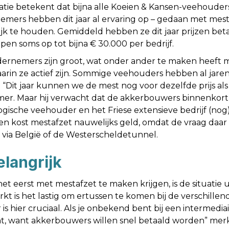
atie betekent dat bijna alle Koeien & Kansen-veehouder
emers hebben dit jaar al ervaring op – gedaan met mesta
jk te houden. Gemiddeld hebben ze dit jaar prijzen bet
pen soms op tot bijna € 30.000 per bedrijf.
dernemers zijn groot, wat onder ander te maken heeft m
arin ze actief zijn. Sommige veehouders hebben al jare
“Dit jaar kunnen we de mest nog voor dezelfde prijs a
emer. Maar hij verwacht dat de akkerbouwers binnenkort
ogische veehouder en het Friese extensieve bedrijf (nog
 kost mestafzet nauwelijks geld, omdat de vraag daar 
via België of de Westerscheldetunnel.
elangrijk
t eerst met mestafzet te maken krijgen, is de situatie 
 is het lastig om ertussen te komen bij de verschillen
is hier cruciaal. Als je onbekend bent bij een intermediair
ant, want akkerbouwers willen snel betaald worden” mer