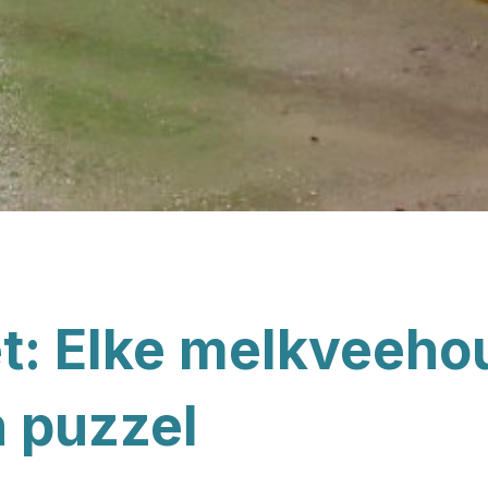
t: Elke melkveehou
n puzzel