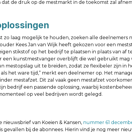
 dat de druk op de mestmarkt in de toekomst zal afn
oplossingen
 zo laag mogelijk te houden, zoeken alle deelnemers n
houder Kees Jan van Wijk heeft gekozen voor een meststr
n stikstof op het bedrijf te plaatsen in plaats van af 
er een kunstmestvanger overblijft die wel gebruikt ma
stopslag uit te breiden, zodat ze flexibeler zijn in he
t als het ware tijd,” merkt een deelnemer op. Het manag
minder mestafzet. Dit zal vaak geen mestafzet voorkome
n bedrijf een passende oplossing, waarbij kostenbeheers
e momenteel op veel bedrijven wordt gelegd.
tste nieuwsbrief van Koeien & Kansen,
nummer 61 decembe
is gevallen bij de abonnees. Hierin vind je nog meer nieu