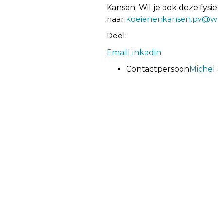
Kansen. Wil je ook deze fys
naar
koeienenkansen.pv@wu
Deel:
Email
Linkedin
Contactpersoon
Michel
Vorige
Posts
← 2023: Focus op kosten lo
bedrijven
navigation