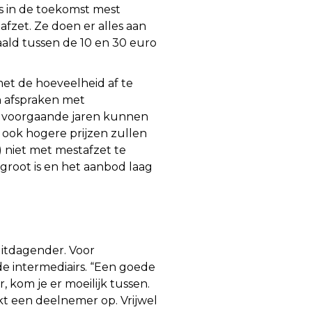
s in de toekomst mest
fzet. Ze doen er alles aan
aald tussen de 10 en 30 euro
et de hoeveelheid af te
n afspraken met
ls voorgaande jaren kunnen
 ook hogere prijzen zullen
) niet met mestafzet te
groot is en het aanbod laag
uitdagender. Voor
de intermediairs. “Een goede
, kom je er moeilijk tussen.
kt een deelnemer op. Vrijwel