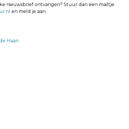
ieke nieuwsbrief ontvangen? Stuur dan een mailtje
r.nl
en meld je aan.
 de Haan
Volgende
nend voor Koeien & Kansen-
Methaanemissiefacto