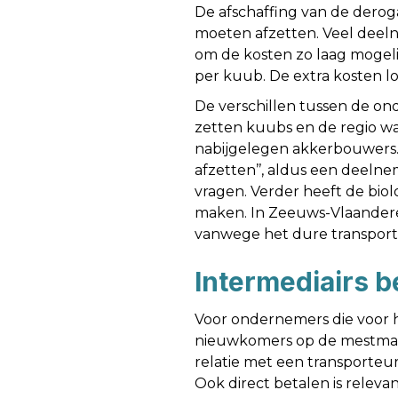
De afschaffing van de derog
moeten afzetten. Veel deeln
om de kosten zo laag mogeli
per kuub. De extra kosten lo
De verschillen tussen de on
zetten kuubs en de regio wa
nabijgelegen akkerbouwers. 
afzetten’’, aldus een deeln
vragen. Verder heeft de biol
maken. In Zeeuws-Vlaanderen
vanwege het dure transport 
Intermediairs b
Voor ondernemers die voor he
nieuwkomers op de mestmarkt
relatie met een transporteur 
Ook direct betalen is relev