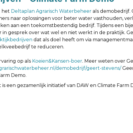
n het
Deltaplan Agrarisch Waterbeheer
als demobedrijf
ers naar oplossingen voor beter water vasthouden, ver
rken aan een toekomstbestendig bedrijf. Tijdens een bi
 in gesprek over wat wel en niet werkt in de praktijk. 
tijkbedrijven
dat als doel heeft om via managementma
lkveebedrijf te reduceren.
varing op als
Koeien&Kansen-boer
. Meer weten over Ge
rarischwaterbeheer.nl/demobedrijf/geert-stevens/
Geer
 Farm Demo.
is een gezamenlijk initiatief van DAW en Climate Farm
Volgende