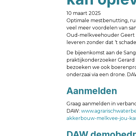
10 maart 2025
Optimale mestbenutting, ru
veel meer voordelen van sa
Oud-melkveehouder Geert St
leveren zonder dat ‘t schade
De bijeenkomst aan de Sange
praktijkonderzoeker Gerard
bezoeken we ook boerenproe
onderzaai via een drone. D
Aanmelden
Graag aanmelden in verband 
DAW:
www.agrarischwaterbe
akkerbouw-melkvee-jou-ka
DAW demobedri