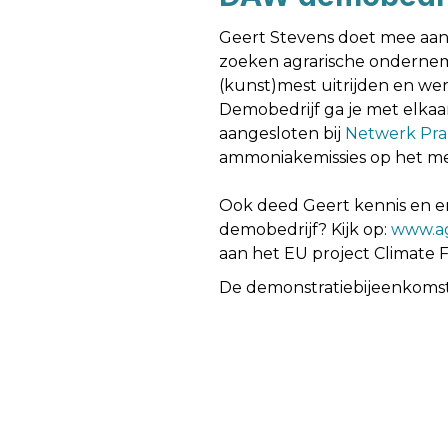
Geert Stevens doet mee aa
zoeken agrarische ondernem
(kunst)mest uitrijden en we
Demobedrijf ga je met elkaar
aangesloten bij
Netwerk Prak
ammoniakemissies op het me
Ook deed Geert kennis en er
demobedrijf? Kijk op:
www.ag
aan het EU project Climate
De demonstratiebijeenkomst 
Vorige