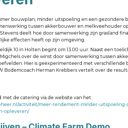
imer bouwplan, minder uitspoeling en een gezondere 
menwerking tussen akkerbouwer en melkveehouder op v
evens deelt hoe door samenwerking zijn grasland fin
lijke effecten heeft op zijn omgeving.
ldijk 10 in Holten begint om 13.00 uur. Naast een toel
 Migchels over de winst door samenwerking tussen akk
fvelden. Hier is geëxperimenteerd met verschillende
AW Bodemcoach Herman Krebbers vertelt over de result
met de catering via de website van het
heer.nl/activiteit/meer-rendement-minder-uitspoelin
n-opleveren/
jven – Climate Farm Demo