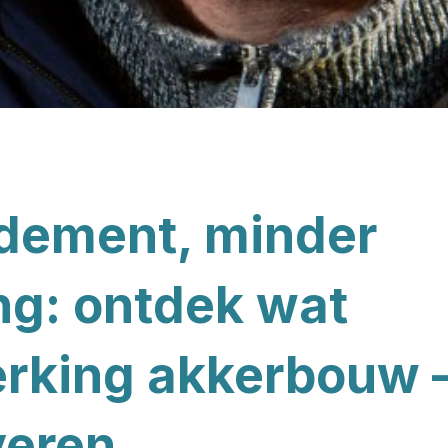
dement, minder
ng: ontdek wat
king akkerbouw 
veren