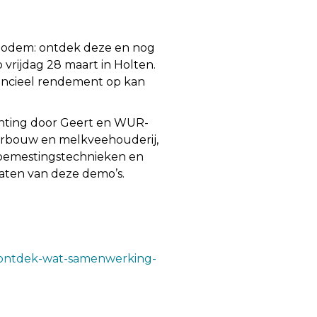
bodem: ontdek deze en nog
rijdag 28 maart in Holten.
ancieel rendement op kan
ichting door Geert en WUR-
erbouw en melkveehouderij,
 bemestingstechnieken en
aten van deze demo’s.
g-ontdek-wat-samenwerking-