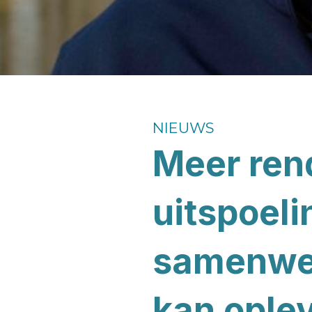
NIEUWS
Meer ren
uitspoeli
samenwer
kan ople