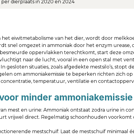
 per dierplaats in 2020 en 2024
het eiwitmetabolisme van het dier, wordt door melkkoe
rdt snel omgezet in ammoniak door het enzym urease, d
tbesmeurde oppervlakken terechtkomt, start deze omzet
chtigt naar de lucht, vooral in een open stal met venti
. In gesloten situaties, zoals afgedekte mestsilo’s, stopt 
egelen om ammoniakemissie te beperken richten zich op 
 concentratie, temperatuur, ventilatie en contactopperv
 voor minder ammoniakemissie i
an mest en urine: Ammoniak ontstaat zodra urine in co
eurt vrijwel direct. Regelmatig schoonhouden voorkomt 
ctionerende mestschuif: Laat de mestschuif minimaal é