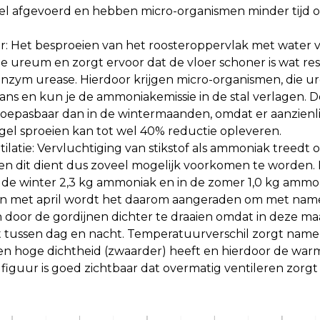
el afgevoerd en hebben micro-organismen minder tijd 
er: Het besproeien van het roosteroppervlak met water v
e ureum en zorgt ervoor dat de vloer schoner is wat res
nzym urease. Hierdoor krijgen micro-organismen, die 
ns en kun je de ammoniakemissie in de stal verlagen. De
epasbaar dan in de wintermaanden, omdat er aanzienlij
gel sproeien kan tot wel 40% reductie opleveren.
latie: Vervluchtiging van stikstof als ammoniak treedt
 en dit dient dus zoveel mogelijk voorkomen te worden. 
n de winter 2,3 kg ammoniak en in de zomer 1,0 kg ammoni
n met april wordt het daarom aangeraden om met name
n door de gordijnen dichter te draaien omdat in deze m
t tussen dag en nacht. Temperatuurverschil zorgt namel
n hoge dichtheid (zwaarder) heeft en hierdoor de warm
figuur is goed zichtbaar dat overmatig ventileren zorg