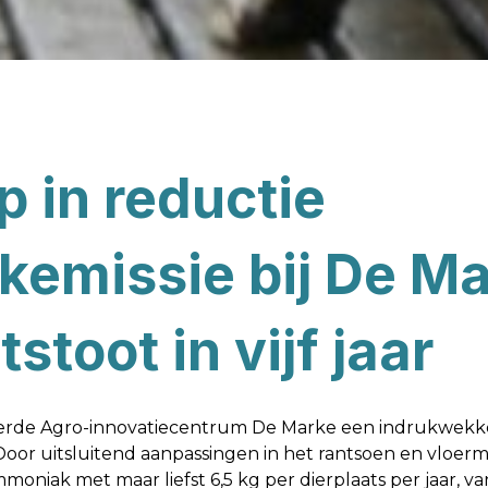
p in reductie
emissie bij De M
stoot in vijf jaar
liseerde Agro-innovatiecentrum De Marke een indrukwek
 Door uitsluitend aanpassingen in het rantsoen en vloe
moniak met maar liefst 6,5 kg per dierplaats per jaar, va