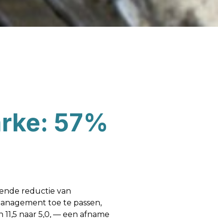
arke: 57%
kende reductie van
rmanagement toe te passen,
n 11,5 naar 5,0, — een afname