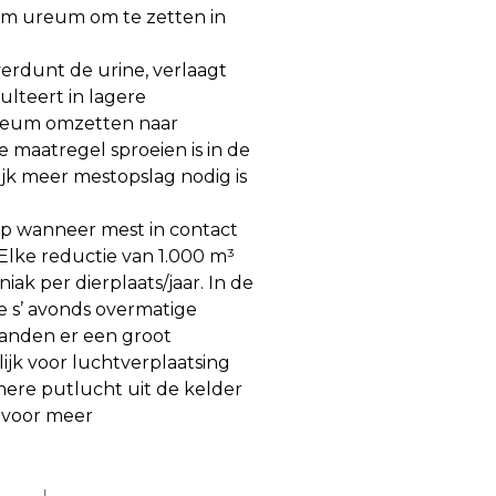
om ureum om te zetten in
erdunt de urine, verlaagt
ulteert in lagere
ureum omzetten naar
 maatregel sproeien is in de
k meer mestopslag nodig is
 op wanneer mest in contact
Elke reductie van 1.000 m³
ak per dierplaats/jaar. In de
 s’ avonds overmatige
aanden er een groot
ijk voor luchtverplaatsing
ere putlucht uit de kelder
t voor meer