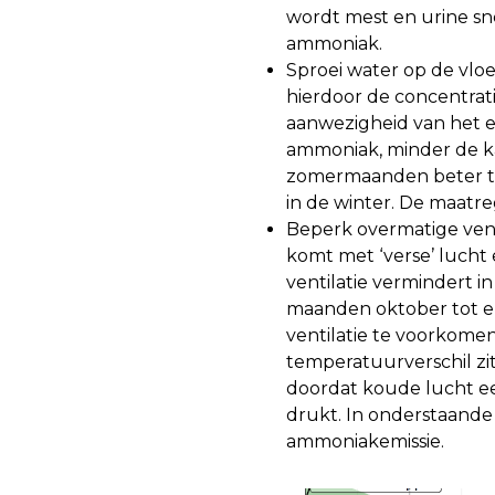
wordt mest en urine sn
ammoniak.
Sproei water op de vlo
hierdoor de concentrati
aanwezigheid van het e
ammoniak, minder de ka
zomermaanden beter to
in de winter. De maatre
Beperk overmatige venti
komt met ‘verse’ lucht
ventilatie vermindert i
maanden oktober tot e
ventilatie te voorkome
temperatuurverschil zi
doordat koude lucht ee
drukt. In onderstaande 
ammoniakemissie.