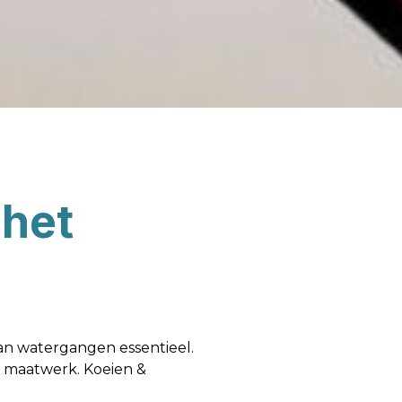
 het
an watergangen essentieel.
t maatwerk. Koeien &