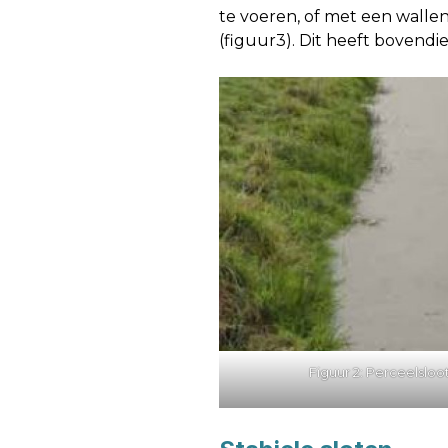
te voeren, of met een walle
(figuur3). Dit heeft bovendi
Figuur 2: Perceelslo