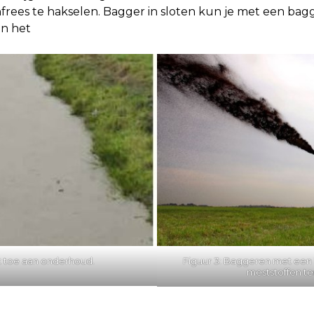
nfrees te hakselen. Bagger in sloten kun je met een b
en het
Figuur 3: Baggeren met een 
ot toe aan onderhoud.
meststoffen te