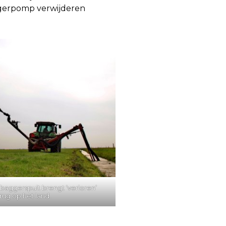
aggerpomp verwijderen
baggerspuit brengt ‘verloren’
rug op het land.