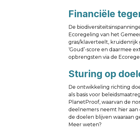
Financiële tege
De biodiversiteitsinspanning
Ecoregeling van het Gemeen
gras/klaverteelt, kruidenri
‘Goud’-score en daarmee ext
opbrengsten via de Ecoregeli
Sturing op doel
De ontwikkeling richting do
als basis voor beleidsmaatr
PlanetProof, waarvan de nor
deelnemers neemt hier aan d
de doelen blijven waaraan g
Meer weten?
Alle resultaten van dit onder