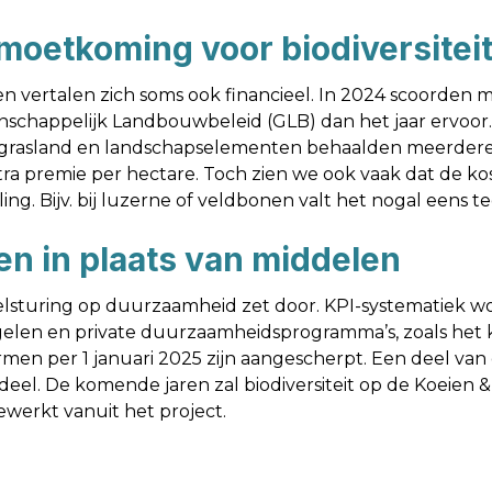
moetkoming voor biodiversitei
en vertalen zich soms ook financieel. In 2024 scoorden 
schappelijk Landbouwbeleid (GLB) dan het jaar ervoor
jk grasland en landschapselementen behaalden meerdere 
ra premie per hectare. Toch zien we ook vaak dat de ko
ng. Bijv. bij luzerne of veldbonen valt het nogal eens t
en in plaats van middelen
elsturing op duurzaamheid zet door. KPI-systematiek w
egelen en private duurzaamheidsprogramma’s, zoals he
men per 1 januari 2025 zijn aangescherpt. Een deel van
eel. De komende jaren zal biodiversiteit op de Koeien 
ewerkt vanuit het project.
zoek zijn gebundeld in het rapport: ‘Agrobiodiversiteit 