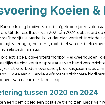
fsvoering Koeien 
 Kansen kreeg biodiversiteit de afgelopen jaren volop a
. Uit de resultaten van 2021 t/m 2024, gebaseerd op 
efbedrijf De Marke, blijkt dat biodiversiteit inmiddels g
edrijfsvoering bij het een groot deel van de deelnemers. 
sch als bedrijfsmatig.
project is de Biodiversiteitsmonitor Melkveehouderij, die
aarlijks de biodiversiteitsprestaties van bedrijven inzichtel
jzer (stikstofbodemoverschot, broeikasgasemissies, amm
land). Twee aanvullende KPI’s meten zichtbare biodiversi
 beheer van natuur en landschap.
betering tussen 2020 en 2024
ten een gemiddeld een positieve trend zien. Bedrijven