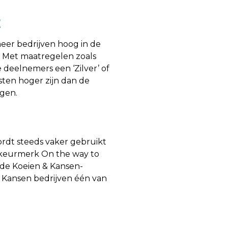
t
meer bedrijven hoog in de
. Met maatregelen zoals
deelnemers een ‘Zilver’ of
sten hoger zijn dan de
egen.
ordt steeds vaker gebruikt
t keurmerk On the way to
 de Koeien & Kansen-
& Kansen bedrijven één van
in Koeien & Kansen –