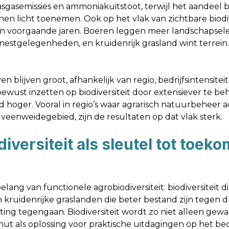
asgasemissies en ammoniakuitstoot, terwijl het aandeel b
en licht toenemen. Ook op het vlak van zichtbare biodiver
n voorgaande jaren. Boeren leggen meer landschapsel
nestgelegenheden, en kruidenrijk grasland wint terrein.
n blijven groot, afhankelijk van regio, bedrijfsintensiteit,
ewust inzetten op biodiversiteit door extensiever te b
 hoger. Vooral in regio’s waar agrarisch natuurbeheer 
veenweidegebied, zijn de resultaten op dat vlak sterk.
diversiteit als sleutel tot toe
lang van functionele agrobiodiversiteit: biodiversiteit d
kruidenrijke graslanden die beter bestand zijn tegen 
ng tegengaan. Biodiversiteit wordt zo niet alleen ge
t als oplossing voor praktische uitdagingen op het bedr