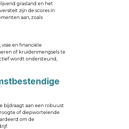
lijvend grasland en het
siteit zijn de scores in
ementen aan, zoals
 visie en financiële
eheren of kruidenmengsels te
actief wordt ondersteund,
komstbestendige
ie bijdraagt aan een robuust
droogte of diepwortelende
waardeerd om de
ijf.