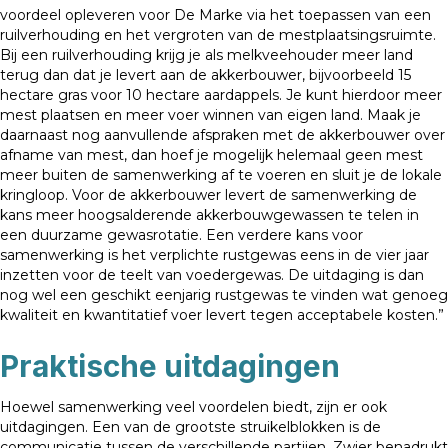
voordeel opleveren voor De Marke via het toepassen van een
ruilverhouding en het vergroten van de mestplaatsingsruimte.
Bij een ruilverhouding krijg je als melkveehouder meer land
terug dan dat je levert aan de akkerbouwer, bijvoorbeeld 15
hectare gras voor 10 hectare aardappels. Je kunt hierdoor meer
mest plaatsen en meer voer winnen van eigen land. Maak je
daarnaast nog aanvullende afspraken met de akkerbouwer over
afname van mest, dan hoef je mogelijk helemaal geen mest
meer buiten de samenwerking af te voeren en sluit je de lokale
kringloop. Voor de akkerbouwer levert de samenwerking de
kans meer hoogsalderende akkerbouwgewassen te telen in
een duurzame gewasrotatie. Een verdere kans voor
samenwerking is het verplichte rustgewas eens in de vier jaar
inzetten voor de teelt van voedergewas. De uitdaging is dan
nog wel een geschikt eenjarig rustgewas te vinden wat genoeg
kwaliteit en kwantitatief voer levert tegen acceptabele kosten.”
Praktische uitdagingen
Hoewel samenwerking veel voordelen biedt, zijn er ook
uitdagingen. Een van de grootste struikelblokken is de
communicatie tussen de verschillende partijen. Zwier benadrukt