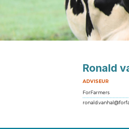
Ronald v
ADVISEUR
ForFarmers
ronald.vanhal@forf