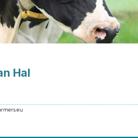
an Hal
armers.eu